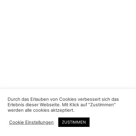
e
r
2
0
2
1
Durch das Erlauben von Cookies verbessert sich das
Erlebnis dieser Webseite. Mit Klick auf "Zustimmen"
werden alle cookies aktzeptiert.
INSTAGRAM
FACEBOOK
IMPRESSUM
|
|
|
DATENSCHUTZ
Cookie Einstellungen
ZUSTIMMEN