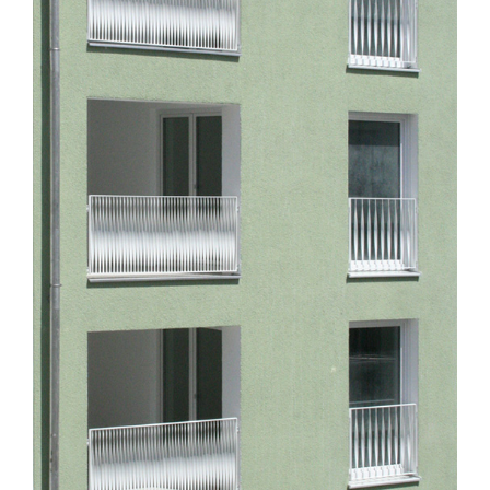
2
0
2
1