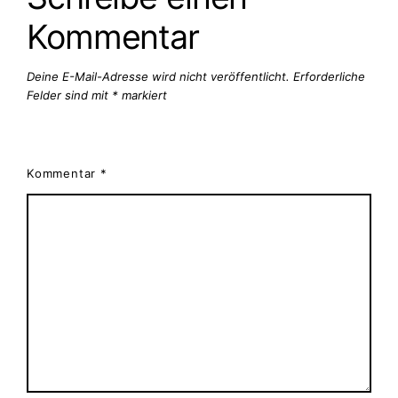
e
Kommentar
r
2
0
Deine E-Mail-Adresse wird nicht veröffentlicht.
Erforderliche
2
Felder sind mit
*
markiert
1
Kommentar
*