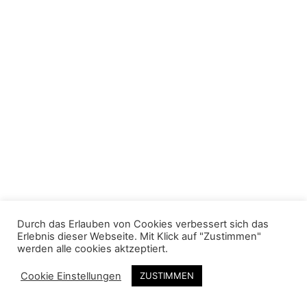
a
r
2
0
2
2
Durch das Erlauben von Cookies verbessert sich das
Erlebnis dieser Webseite. Mit Klick auf "Zustimmen"
werden alle cookies aktzeptiert.
INSTAGRAM
FACEBOOK
IMPRESSUM
|
|
|
DATENSCHUTZ
Cookie Einstellungen
ZUSTIMMEN